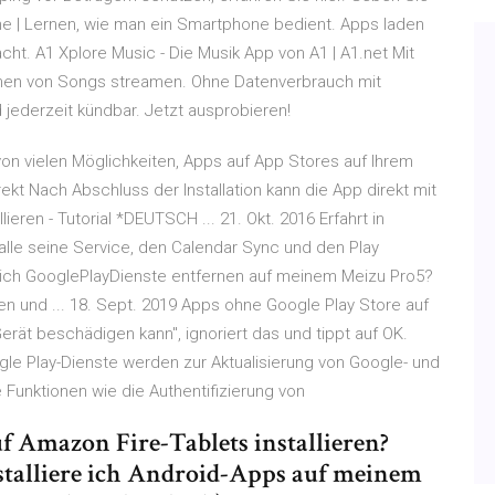
e | Lernen, wie man ein Smartphone bedient. Apps laden
cht. A1 Xplore Music - Die Musik App von A1 | A1.net Mit
ionen von Songs streamen. Ohne Datenverbrauch mit
 jederzeit kündbar. Jetzt ausprobieren!
 von vielen Möglichkeiten, Apps auf App Stores auf Ihrem
ekt Nach Abschluss der Installation kann die App direkt mit
ieren - Tutorial *DEUTSCH ... 21. Okt. 2016 Erfahrt in
alle seine Service, den Calendar Sync und den Play
nn ich GooglePlayDienste entfernen auf meinem Meizu Pro5?
ren und ... 18. Sept. 2019 Apps ohne Google Play Store auf
erät beschädigen kann", ignoriert das und tippt auf OK.
le Play-Dienste werden zur Aktualisierung von Google- und
 Funktionen wie die Authentifizierung von
auf Amazon Fire-Tablets installieren?
stalliere ich Android-Apps auf meinem