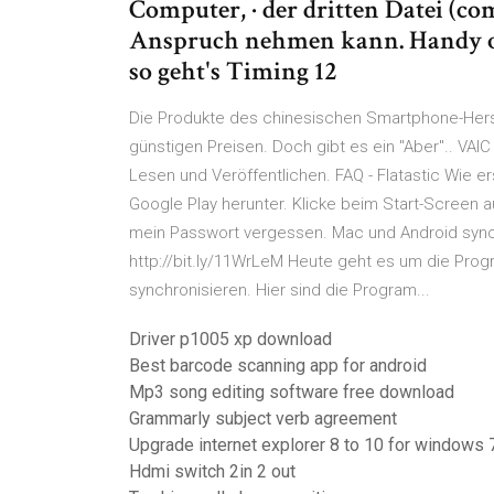
Computer, · der dritten Datei (co
Anspruch nehmen kann. Handy o
so geht's Timing 12
Die Produkte des chinesischen Smartphone-Herst
günstigen Preisen. Doch gibt es ein "Aber".. VAIC
Lesen und Veröffentlichen. FAQ - Flatastic Wie e
Google Play herunter. Klicke beim Start-Screen 
mein Passwort vergessen. Mac und Android synch
http://bit.ly/11WrLeM Heute geht es um die Pro
synchronisieren. Hier sind die Program...
Driver p1005 xp download
Best barcode scanning app for android
Mp3 song editing software free download
Grammarly subject verb agreement
Upgrade internet explorer 8 to 10 for windows 
Hdmi switch 2in 2 out