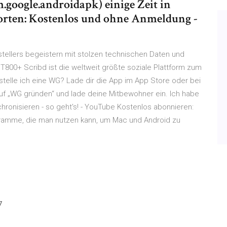
m.google.androidapk) einige Zeit in
rten: Kostenlos und ohne Anmeldung -
ellers begeistern mit stolzen technischen Daten und
 T800+ Scribd ist die weltweit größte soziale Plattform zum
rstelle ich eine WG? Lade dir die App im App Store oder bei
auf „WG gründen“ und lade deine Mitbewohner ein. Ich habe
ronisieren - so geht's! - YouTube Kostenlos abonnieren:
gramme, die man nutzen kann, um Mac und Android zu
7