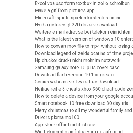
Excel vba userform textbox in zelle schreiben
Make a gif from pictures app
Minecraft-spiele spielen kostenlos online
Nvidia geforce gt 220 drivers download
Weitere e mail adresse bei telekom einrichten
What is the latest version of windows 10 enter
How to convert mov file to mp4 without losing q
Download legend of zelda ocarina of time proje
Hp drucker druckt nicht mehr im netzwerk
Samsung galaxy note 10 plus cover case
Download flash version 10.1 or greater
Genius webcam software free download
Heilige reihe 3 cheats xbox 360 cheat-code zen
How to delete a device from your google accou
Smart notebook 10 free download 30 day trial
Merry christmas to all my wonderful family and
Drivers pixma mp160
App store öffnet nicht iphone
Wie bekommt man fotos vom pc aufs ipad