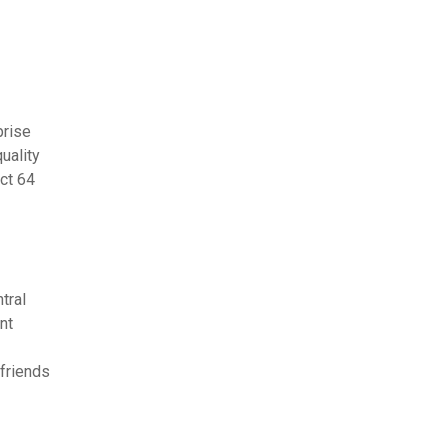
prise
uality
ct 64
tral
nt
 friends