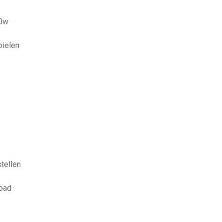
00w
pielen
tellen
oad