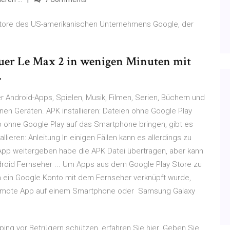
p Store des US-amerikanischen Unternehmens Google, der
Euer Le Max 2 in wenigen Minuten mit
.
er Android-Apps, Spielen, Musik, Filmen, Serien, Büchern und
einen Geräten. APK installieren: Dateien ohne Google Play
pp ohne Google Play auf das Smartphone bringen, gibt es
lieren: Anleitung In einigen Fällen kann es allerdings zu
App weitergeben habe die APK Datei übertragen, aber kann
roid Fernseher ... Um Apps aus dem Google Play Store zu
em ein Google Konto mit dem Fernseher verknüpft wurde,
V Remote App auf einem Smartphone oder Samsung Galaxy
ping vor Betrügern schützen, erfahren Sie hier. Geben Sie