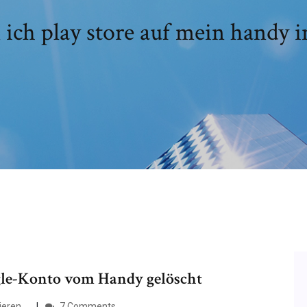
ich play store auf mein handy in
gle-Konto vom Handy gelöscht
ren ...
7 Comments