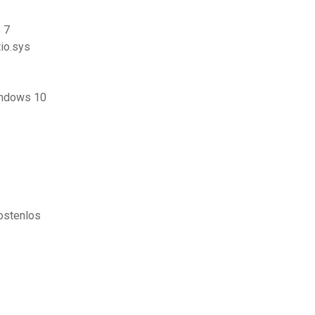
 7
io.sys
indows 10
kostenlos