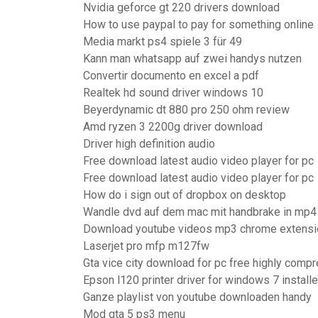
Nvidia geforce gt 220 drivers download
How to use paypal to pay for something online
Media markt ps4 spiele 3 für 49
Kann man whatsapp auf zwei handys nutzen
Convertir documento en excel a pdf
Realtek hd sound driver windows 10
Beyerdynamic dt 880 pro 250 ohm review
Amd ryzen 3 2200g driver download
Driver high definition audio
Free download latest audio video player for pc
Free download latest audio video player for pc
How do i sign out of dropbox on desktop
Wandle dvd auf dem mac mit handbrake in mp4
Download youtube videos mp3 chrome extensi
Laserjet pro mfp m127fw
Gta vice city download for pc free highly comp
Epson l120 printer driver for windows 7 install
Ganze playlist von youtube downloaden handy
Mod gta 5 ps3 menu