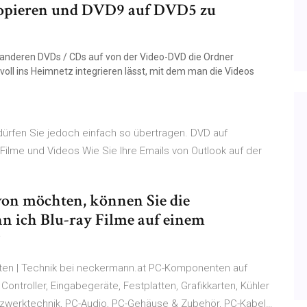
opieren und DVD9 auf DVD5 zu
anderen DVDs / CDs auf von der Video-DVD die Ordner
oll ins Heimnetz integrieren lässt, mit dem man die Videos
 dürfen Sie jedoch einfach so übertragen. DVD auf
e Filme und Videos Wie Sie Ihre Emails von Outlook auf der
von möchten, können Sie die
n ich Blu-ray Filme auf einem
?
n | Technik bei neckermann.at PC-Komponenten auf
Controller, Eingabegeräte, Festplatten, Grafikkarten, Kühler
etzwerktechnik, PC-Audio, PC-Gehäuse & Zubehör, PC-Kabel…