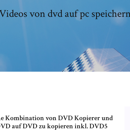
Videos von dvd auf pc speicher
ine Kombination von DVD Kopierer und
 DVD auf DVD zu kopieren inkl. DVD5