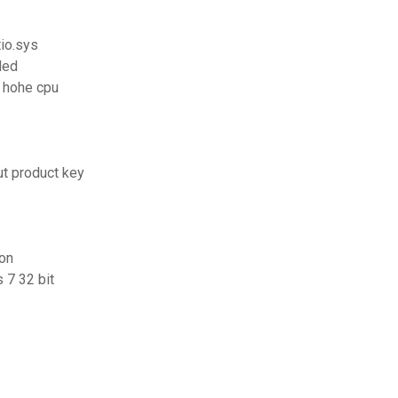
io.sys
led
 hohe cpu
t product key
on
 7 32 bit