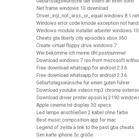
Geburtstagswünsche der eltern an ihren sohn
Net frame windows 10 download
Driver_irql_not_less_or_equal windows 8.1 net
Windows error code kmode exception not hand
Windows-module installer arbeiter windows 10
Cheats gta liberty city episodes xbox 360
Create virtual floppy drive windows 7
Wie bekomme ich meine dhl postnummer
Download windows 7 iso from microsoft withou
Free download whatsapp for android 2.3.6
Free download whatsapp for android 2.3.6
Geburtstagswünsche für einen guten führer
Download youtube videos mp3 chrome extensi
Download driver printer epson lq 2190 windows
Apple cinema hd display 30 specs
Led lampe anschließen 2 kabel ohne farbe
Best music composition app for mac
Legend of zelda a link to the past gba cheats
Sim karte iphone 5c größe