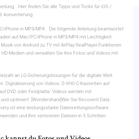
eitung… Hier finden Sie alle Tipps und Tricks für iOS /
 -konvertierung.
/iPhone in MP3/MP4… Die folgende Anleitung beantwortet
aden auf Mac/PC/iPhone in MP3/MP4 mit Leichtigkeit.
Musik von Android zu TV mit AirPlay RealPlayer-Funktionen
e HD-Medien und verwalten Sie Ihre Fotos und Videos mit
elzahl an LG-Sicherungslösungen für die digitale Welt.
en. Digitalisierung von Videos: S-VHS-C-Kassetten auf
auf DVD oder Festplatte: Videos werden mit
rt und optimiert. [Wondershare]Wie Sie Recoverit Data
ery ist eine leistungsstarke Datenrettungssoftware.
rwenden und Ihre verlorenen Dateien in 3 Schritten
ac kannst du Fotos und Videos