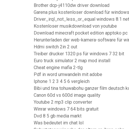
Brother dcp-j4110dw driver download
Garena plus kostenloser download für windows
Driver_irql_not_less_or_equal windows 8.1 net
Kostenloser musikdownload von youtube
Download minecraft pocket edition apptoko pc
Herunterladen der web-kamera-software für w
Hdmi switch 2in 2 out
Treiber drucker 1320 ps für windows 7 32 bit
Euro truck simulator 2 map mod install
Cheat engine mafia 2-tlg
Pdf in word umwandeln mit adobe
Iphone 1 2 3 4 5 6 vergleich
Bibi und tina tohuwabohu ganzer film deutsch 
Canon 60d vs 600d image quality
Youtube 2 mp3 clip converter
Winrar windows 7 64 bits gratuit
Dvd 8 5 gb media markt
Was bedeutet im chat lol