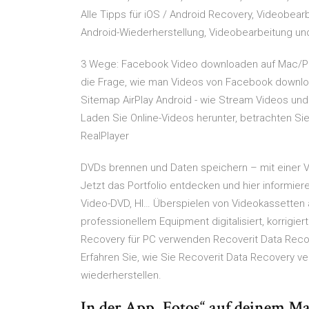
Alle Tipps für iOS / Android Recovery, Videobearb
Android-Wiederherstellung, Videobearbeitung und
3 Wege: Facebook Video downloaden auf Mac/PC
die Frage, wie man Videos von Facebook downlo
Sitemap AirPlay Android - wie Stream Videos und 
Laden Sie Online-Videos herunter, betrachten Si
RealPlayer
DVDs brennen und Daten speichern – mit einer Vi
Jetzt das Portfolio entdecken und hier informier
Video-DVD, HI… Überspielen von Videokassetten 
professionellem Equipment digitalisiert, korrigie
Recovery für PC verwenden Recoverit Data Recov
Erfahren Sie, wie Sie Recoverit Data Recovery ve
wiederherstellen.
In der App „Fotos“ auf deinem M