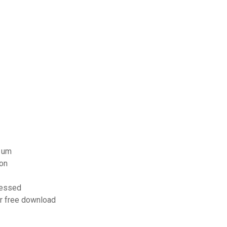
 um
on
ressed
er free download