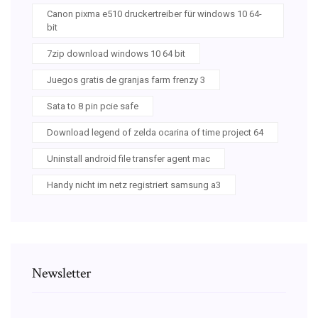
Canon pixma e510 druckertreiber für windows 10 64-
bit
7zip download windows 10 64 bit
Juegos gratis de granjas farm frenzy 3
Sata to 8 pin pcie safe
Download legend of zelda ocarina of time project 64
Uninstall android file transfer agent mac
Handy nicht im netz registriert samsung a3
Newsletter